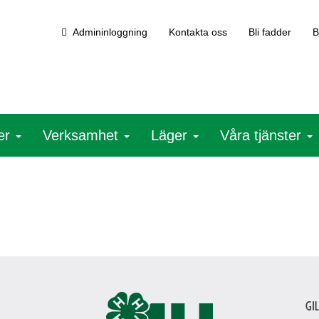
Admininloggning
Kontakta oss
Bli fadder
B
ter
Verksamhet
Läger
Våra tjänster
Gi