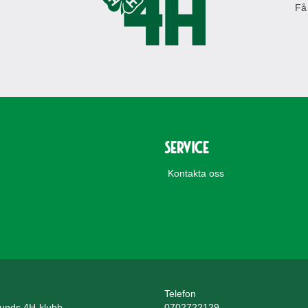
Få
Service
Kontakta oss
Telefon
unds 4H-klubb
0702722129