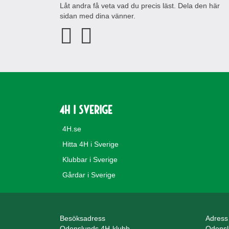
Låt andra få veta vad du precis läst. Dela den här
sidan med dina vänner.
4H i Sverige
4H.se
Hitta 4H i Sverige
Klubbar i Sverige
Gårdar i Sverige
Besöksadress
Adress
Odenslunds 4H-klubb
Odensl