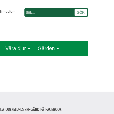
li medlem
Våra djur
Gården
lla Odenslunds 4H-gård på Facebook