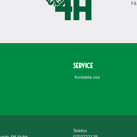
Få
Service
Kontakta oss
Telefon
unds 4H-klubb
0702722129