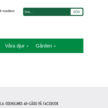
li medlem
Våra djur
Gården
lla Odenslunds 4H-gård på Facebook