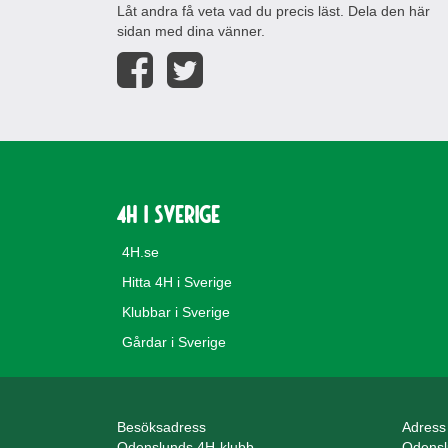
Låt andra få veta vad du precis läst. Dela den här
sidan med dina vänner.
4H i Sverige
4H.se
Hitta 4H i Sverige
Klubbar i Sverige
Gårdar i Sverige
Besöksadress
Adress
Odenslunds 4H-klubb
Odensl