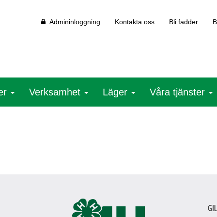
Admininloggning
Kontakta oss
Bli fadder
B
ter
Verksamhet
Läger
Våra tjänster
Gi