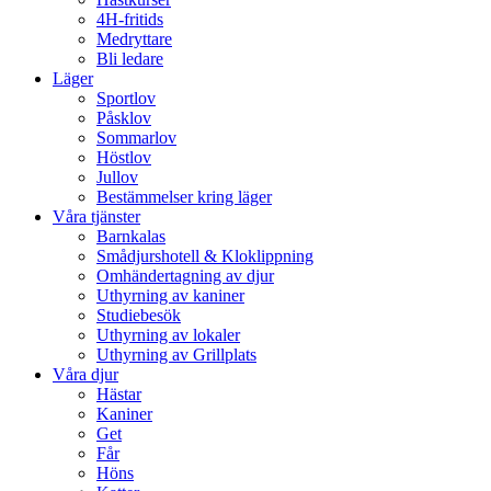
4H-fritids
Medryttare
Bli ledare
Läger
Sportlov
Påsklov
Sommarlov
Höstlov
Jullov
Bestämmelser kring läger
Våra tjänster
Barnkalas
Smådjurshotell & Kloklippning
Omhändertagning av djur
Uthyrning av kaniner
Studiebesök
Uthyrning av lokaler
Uthyrning av Grillplats
Våra djur
Hästar
Kaniner
Get
Får
Höns