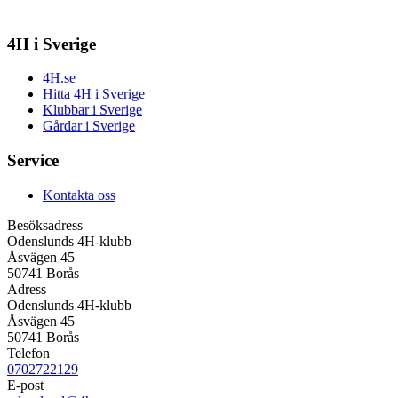
4H i Sverige
4H.se
Hitta 4H i Sverige
Klubbar i Sverige
Gårdar i Sverige
Service
Kontakta oss
Besöksadress
Odenslunds 4H-klubb
Åsvägen 45
50741 Borås
Adress
Odenslunds 4H-klubb
Åsvägen 45
50741 Borås
Telefon
0702722129
E-post