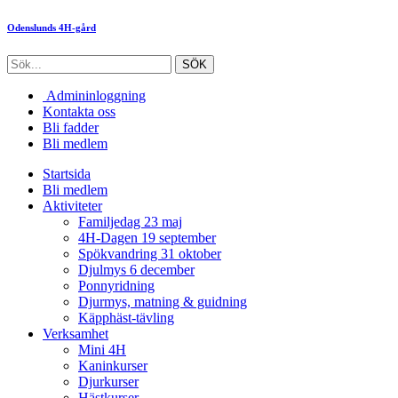
Odenslunds 4H-gård
Admininloggning
Kontakta oss
Bli fadder
Bli medlem
Startsida
Bli medlem
Aktiviteter
Familjedag 23 maj
4H-Dagen 19 september
Spökvandring 31 oktober
Djulmys 6 december
Ponnyridning
Djurmys, matning & guidning
Käpphäst-tävling
Verksamhet
Mini 4H
Kaninkurser
Djurkurser
Hästkurser