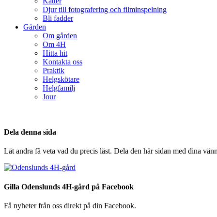
Katter
Djur till fotografering och filminspelning
Bli fadder
Gården
Om gården
Om 4H
Hitta hit
Kontakta oss
Praktik
Helgskötare
Helgfamilj
Jour
Dela denna sida
Låt andra få veta vad du precis läst. Dela den här sidan med dina vänn
Gilla Odenslunds 4H-gård på Facebook
Få nyheter från oss direkt på din Facebook.