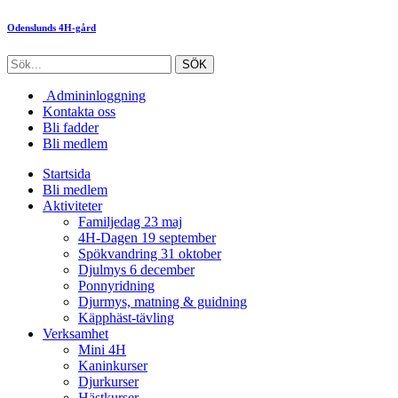
Odenslunds 4H-gård
Admininloggning
Kontakta oss
Bli fadder
Bli medlem
Startsida
Bli medlem
Aktiviteter
Familjedag 23 maj
4H-Dagen 19 september
Spökvandring 31 oktober
Djulmys 6 december
Ponnyridning
Djurmys, matning & guidning
Käpphäst-tävling
Verksamhet
Mini 4H
Kaninkurser
Djurkurser
Hästkurser