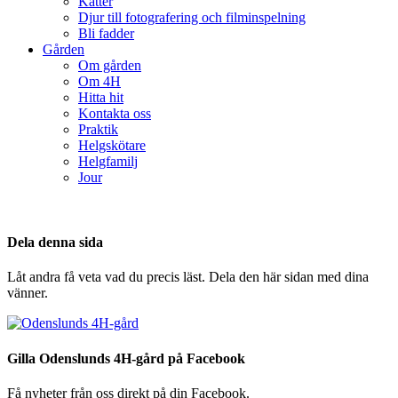
Katter
Djur till fotografering och filminspelning
Bli fadder
Gården
Om gården
Om 4H
Hitta hit
Kontakta oss
Praktik
Helgskötare
Helgfamilj
Jour
Dela denna sida
Låt andra få veta vad du precis läst. Dela den här sidan med dina
vänner.
Gilla Odenslunds 4H-gård på Facebook
Få nyheter från oss direkt på din Facebook.