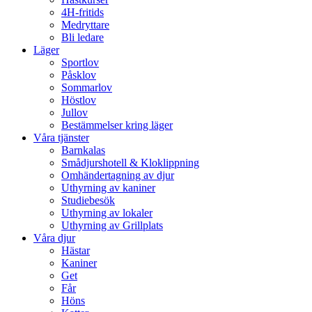
4H-fritids
Medryttare
Bli ledare
Läger
Sportlov
Påsklov
Sommarlov
Höstlov
Jullov
Bestämmelser kring läger
Våra tjänster
Barnkalas
Smådjurshotell & Kloklippning
Omhändertagning av djur
Uthyrning av kaniner
Studiebesök
Uthyrning av lokaler
Uthyrning av Grillplats
Våra djur
Hästar
Kaniner
Get
Får
Höns