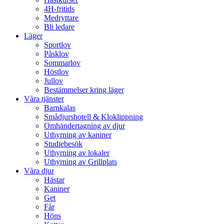
4H-fritids
Medryttare
Bli ledare
Läger
Sportlov
Påsklov
Sommarlov
Höstlov
Jullov
Bestämmelser kring läger
Våra tjänster
Barnkalas
Smådjurshotell & Kloklippning
Omhändertagning av djur
Uthyrning av kaniner
Studiebesök
Uthyrning av lokaler
Uthyrning av Grillplats
Våra djur
Hästar
Kaniner
Get
Får
Höns