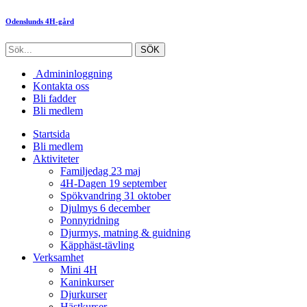
Odenslunds 4H-gård
Admininloggning
Kontakta oss
Bli fadder
Bli medlem
Startsida
Bli medlem
Aktiviteter
Familjedag 23 maj
4H-Dagen 19 september
Spökvandring 31 oktober
Djulmys 6 december
Ponnyridning
Djurmys, matning & guidning
Käpphäst-tävling
Verksamhet
Mini 4H
Kaninkurser
Djurkurser
Hästkurser