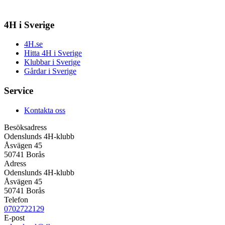
4H i Sverige
4H.se
Hitta 4H i Sverige
Klubbar i Sverige
Gårdar i Sverige
Service
Kontakta oss
Besöksadress
Odenslunds 4H-klubb
Åsvägen 45
50741 Borås
Adress
Odenslunds 4H-klubb
Åsvägen 45
50741 Borås
Telefon
0702722129
E-post