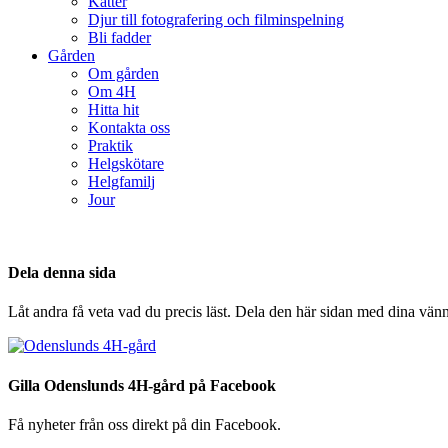
Katter
Djur till fotografering och filminspelning
Bli fadder
Gården
Om gården
Om 4H
Hitta hit
Kontakta oss
Praktik
Helgskötare
Helgfamilj
Jour
Dela denna sida
Låt andra få veta vad du precis läst. Dela den här sidan med dina vänn
Gilla Odenslunds 4H-gård på Facebook
Få nyheter från oss direkt på din Facebook.