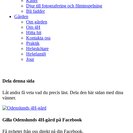
Katter
Djur till fotografering och filminspelning
Bli fadder
Gården
Om gården
Om 4H
Hitta hit
Kontakta oss
Praktik
Helgskötare
Helgfamilj
Jour
Dela denna sida
Låt andra få veta vad du precis läst. Dela den här sidan med dina
vänner.
Gilla Odenslunds 4H-gård på Facebook
Få nyheter från oss direkt på din Facebook.