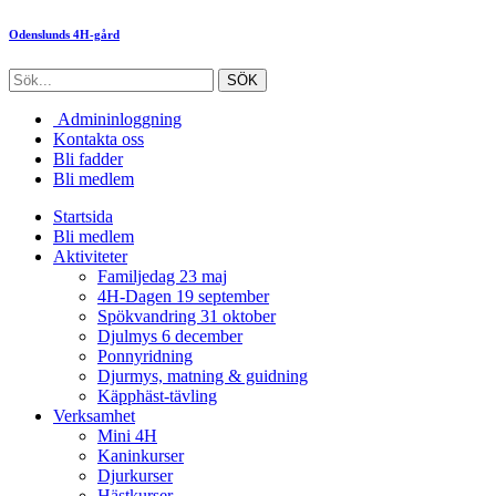
Odenslunds 4H-gård
Admininloggning
Kontakta oss
Bli fadder
Bli medlem
Startsida
Bli medlem
Aktiviteter
Familjedag 23 maj
4H-Dagen 19 september
Spökvandring 31 oktober
Djulmys 6 december
Ponnyridning
Djurmys, matning & guidning
Käpphäst-tävling
Verksamhet
Mini 4H
Kaninkurser
Djurkurser
Hästkurser