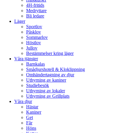
4H-fritids
Medryttare
Bli ledare
Läger
Sportlov
Påsklov
Sommarlov
Höstlov
Jullov
Bestämmelser kring läger
Våra tjänster
Barnkalas
Smådjurshotell & Kloklippning
Omhändertagning av djur
Uthyrning av kaniner
Studiebesök
Uthyrning av lokaler
Uthyrning av Grillplats
Våra djur
Hästar
Kaniner
Get
Får
Höns