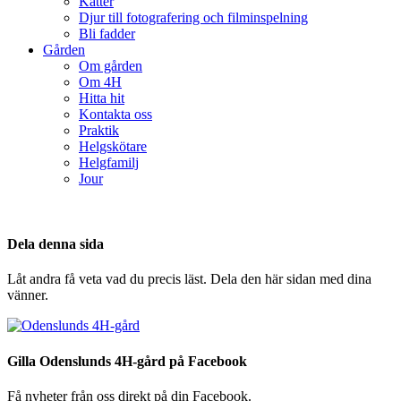
Katter
Djur till fotografering och filminspelning
Bli fadder
Gården
Om gården
Om 4H
Hitta hit
Kontakta oss
Praktik
Helgskötare
Helgfamilj
Jour
Dela denna sida
Låt andra få veta vad du precis läst. Dela den här sidan med dina
vänner.
Gilla Odenslunds 4H-gård på Facebook
Få nyheter från oss direkt på din Facebook.