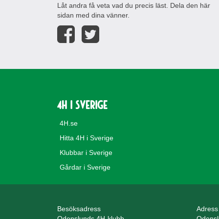
Låt andra få veta vad du precis läst. Dela den här
sidan med dina vänner.
4H i Sverige
4H.se
Hitta 4H i Sverige
Klubbar i Sverige
Gårdar i Sverige
Besöksadress
Adress
Odenslunds 4H-klubb
Odensl