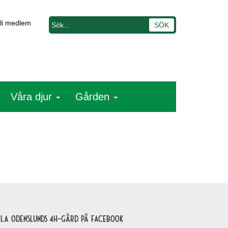
li medlem
Våra djur
Gården
lla Odenslunds 4H-gård på Facebook