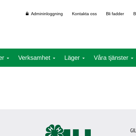
Admininloggning
Kontakta oss
Bli fadder
B
ter
Verksamhet
Läger
Våra tjänster
Gi