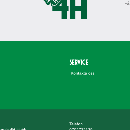
Få
Service
Kontakta oss
Telefon
unds 4H-klubb
0702722129