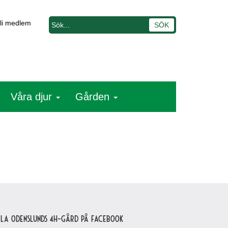
li medlem
Våra djur
Gården
lla Odenslunds 4H-gård på Facebook