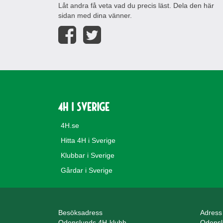
Låt andra få veta vad du precis läst. Dela den här
sidan med dina vänner.
4H i Sverige
4H.se
Hitta 4H i Sverige
Klubbar i Sverige
Gårdar i Sverige
Besöksadress
Adress
Odenslunds 4H-klubb
Odensl