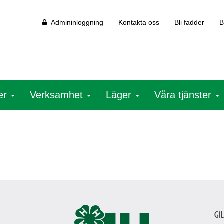
Admininloggning
Kontakta oss
Bli fadder
B
ter
Verksamhet
Läger
Våra tjänster
Gi