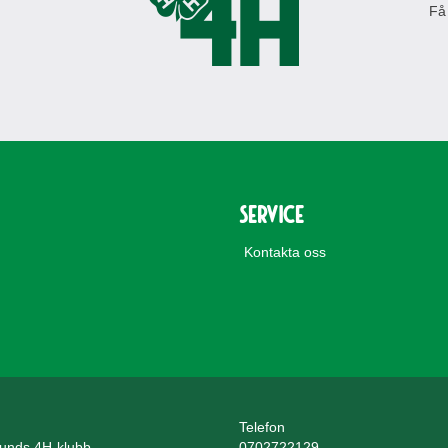
Få
Service
Kontakta oss
Telefon
unds 4H-klubb
0702722129