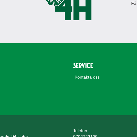
Få
Service
Kontakta oss
Telefon
unds 4H-klubb
0702722129