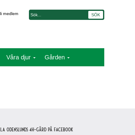
li medlem
Våra djur
Gården
lla Odenslunds 4H-gård på Facebook