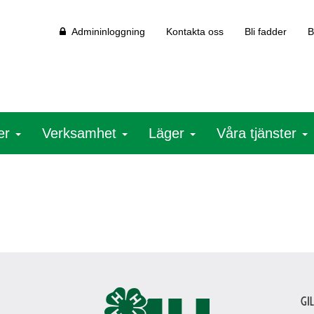
Admininloggning
Kontakta oss
Bli fadder
B
ter
Verksamhet
Läger
Våra tjänster
Gi