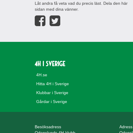
Låt andra få veta vad du precis läst. Dela den här
sidan med dina vänner.
4H i Sverige
4H.se
Hitta 4H i Sverige
Klubbar i Sverige
Gårdar i Sverige
Besöksadress
Adress
Odenslunds 4H-klubb
Odensl