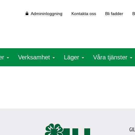
Admininloggning
Kontakta oss
Bli fadder
B
ter
Verksamhet
Läger
Våra tjänster
Gi