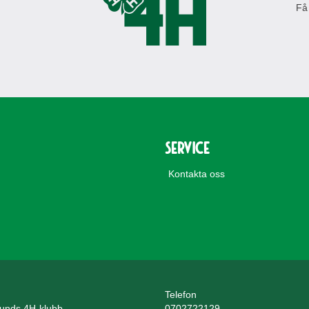
Få
Service
Kontakta oss
Telefon
unds 4H-klubb
0702722129