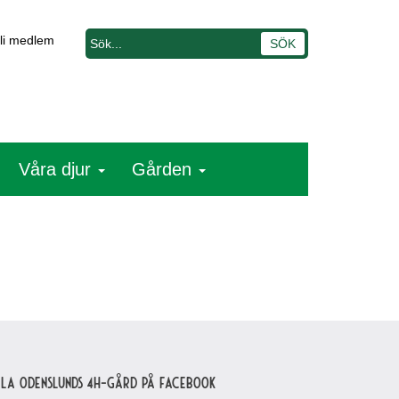
li medlem
Våra djur
Gården
lla Odenslunds 4H-gård på Facebook