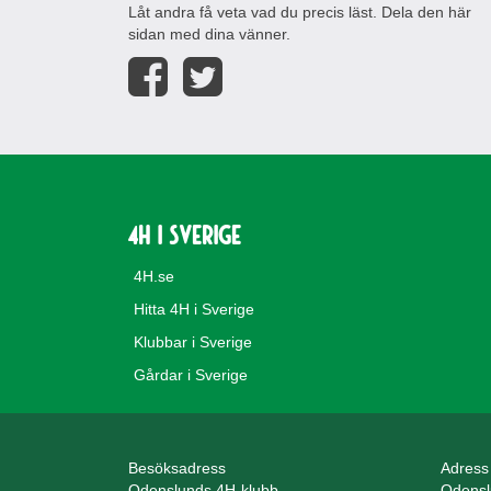
Låt andra få veta vad du precis läst. Dela den här
sidan med dina vänner.
4H i Sverige
4H.se
Hitta 4H i Sverige
Klubbar i Sverige
Gårdar i Sverige
Besöksadress
Adress
Odenslunds 4H-klubb
Odensl