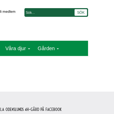
li medlem
Våra djur
Gården
lla Odenslunds 4H-gård på Facebook