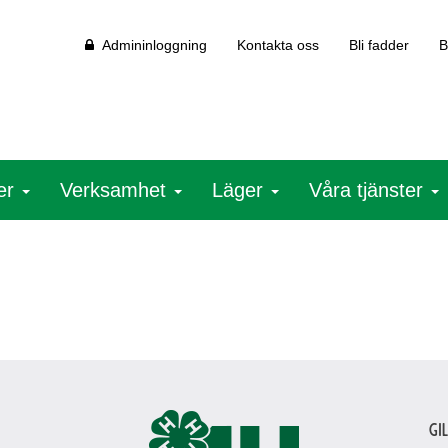
Admininloggning
Kontakta oss
Bli fadder
B
ter
Verksamhet
Läger
Våra tjänster
Gi