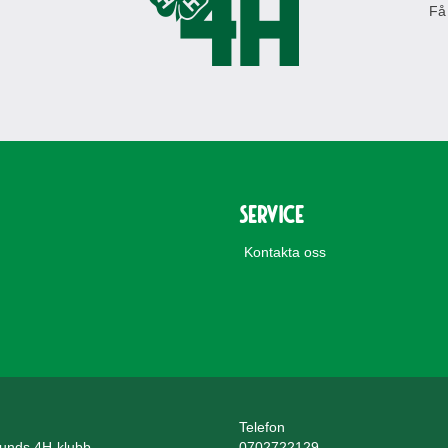
Få
Service
Kontakta oss
Telefon
unds 4H-klubb
0702722129