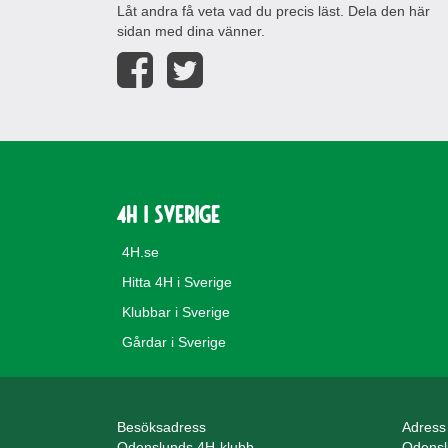
Låt andra få veta vad du precis läst. Dela den här
sidan med dina vänner.
4H i Sverige
4H.se
Hitta 4H i Sverige
Klubbar i Sverige
Gårdar i Sverige
Besöksadress
Adress
Odenslunds 4H-klubb
Odensl