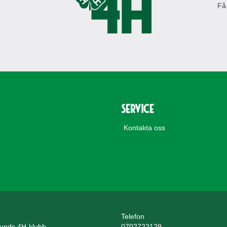
Få
Service
Kontakta oss
Telefon
unds 4H-klubb
0702722129