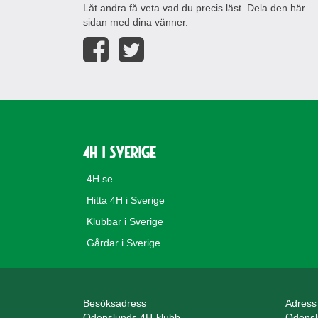
Låt andra få veta vad du precis läst. Dela den här
sidan med dina vänner.
4H i Sverige
4H.se
Hitta 4H i Sverige
Klubbar i Sverige
Gårdar i Sverige
Besöksadress
Adress
Odenslunds 4H-klubb
Odensl