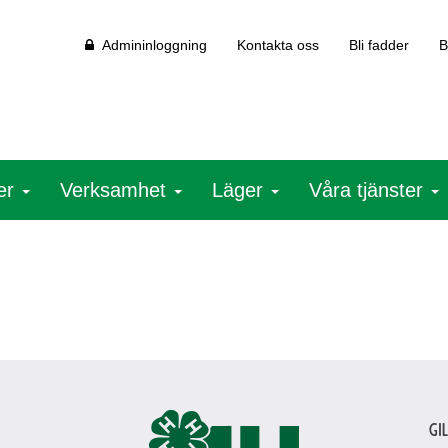
Admininloggning
Kontakta oss
Bli fadder
B
ter
Verksamhet
Läger
Våra tjänster
Gi