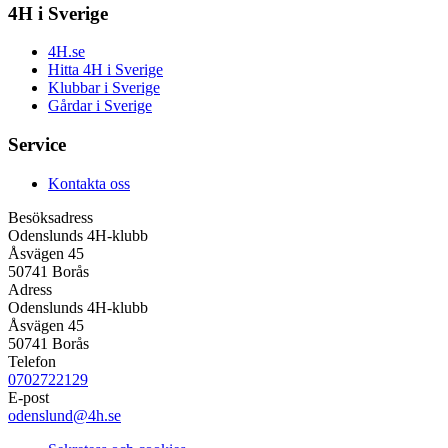
4H i Sverige
4H.se
Hitta 4H i Sverige
Klubbar i Sverige
Gårdar i Sverige
Service
Kontakta oss
Besöksadress
Odenslunds 4H-klubb
Åsvägen 45
50741 Borås
Adress
Odenslunds 4H-klubb
Åsvägen 45
50741 Borås
Telefon
0702722129
E-post
odenslund@4h.se