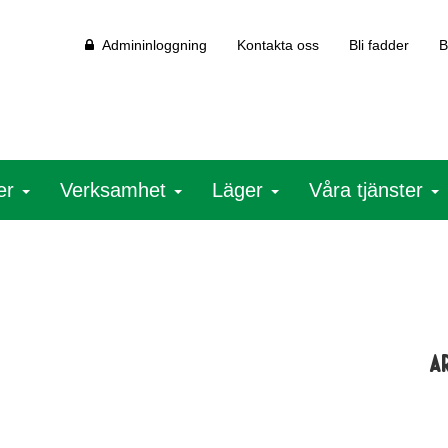
Admininloggning
Kontakta oss
Bli fadder
B
ter
Verksamhet
Läger
Våra tjänster
A