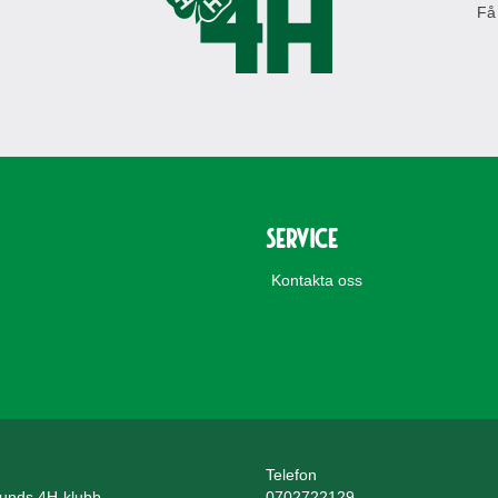
Få
Service
Kontakta oss
Telefon
unds 4H-klubb
0702722129