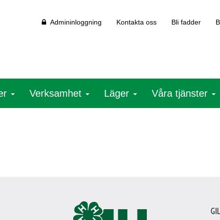
Admininloggning
Kontakta oss
Bli fadder
B
ter
Verksamhet
Läger
Våra tjänster
Gi