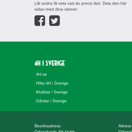
Låt andra få veta vad du precis läst. Dela den här
sidan med dina vänner.
4H i Sverige
4H.se
Hitta 4H i Sverige
Klubbar i Sverige
Gårdar i Sverige
Besöksadress
Adress
Odenslunds 4H-klubb
Odensl