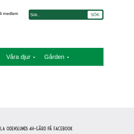
li medlem
Våra djur
Gården
lla Odenslunds 4H-gård på Facebook