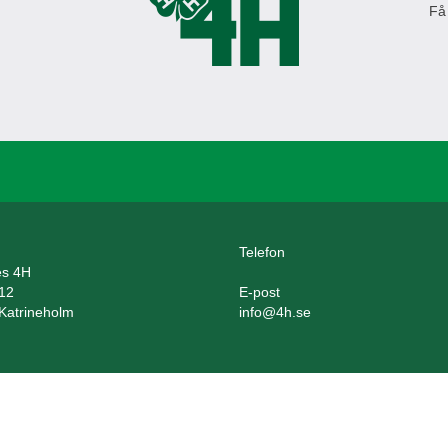
Få
Telefon
es 4H
12
E-post
Katrineholm
info@4h.se