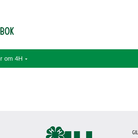
dbok
r om 4H
Gi