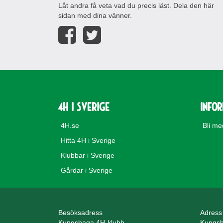
Låt andra få veta vad du precis läst. Dela den här
sidan med dina vänner.
4H i Sverige
Info
4H.se
Bli m
Hitta 4H i Sverige
Klubbar i Sverige
Gårdar i Sverige
Besöksadress
Adress
Kungshaga 4H-klubb
Kungsh