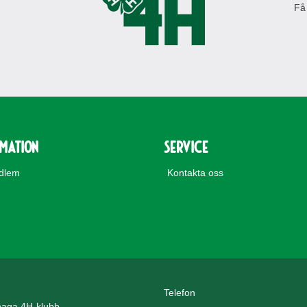
Få
rmation
Service
edlem
Kontakta oss
Telefon
aga 4H-klubb