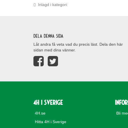
Inlagd i kategori:
Dela denna sida
Låt andra få veta vad du precis läst. Dela den här
sidan med dina vänner.
4H i Sverige
Info
4H.se
Bli m
Hitta 4H i Sverige