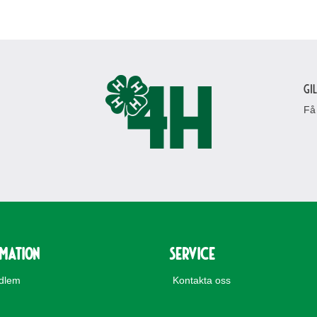
Gi
Få
rmation
Service
edlem
Kontakta oss