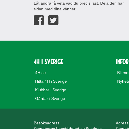
Låt andra få veta vad du precis läst. Dela den här
sidan med dina vänner.
4H i Sverige
Info
4H.se
Bli m
Hitta 4H i Sverige
Nyhet
Klubbar i Sverige
Gårdar i Sverige
Besöksadress
Adress
Kronobergs Länsförbund av Sveriges
Kronob