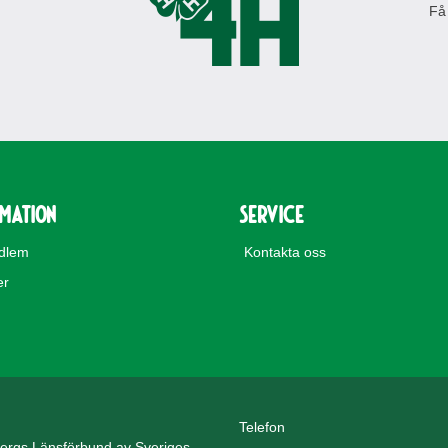
Få
rmation
Service
edlem
Kontakta oss
er
Telefon
ergs Länsförbund av Sveriges