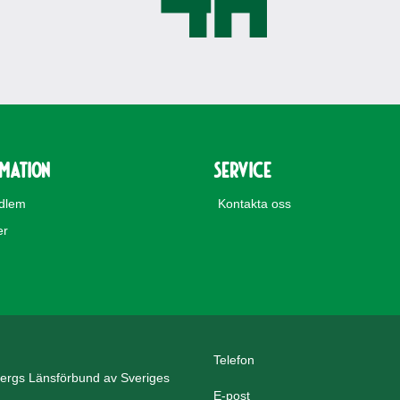
rmation
Service
edlem
Kontakta oss
er
Telefon
ergs Länsförbund av Sveriges
E-post