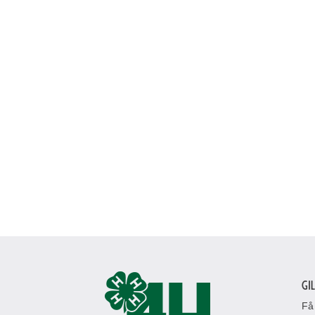
Gi
Få