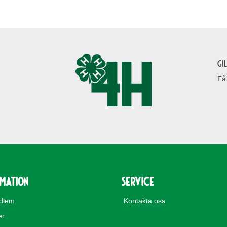
Gi
Få
rmation
Service
edlem
Kontakta oss
er