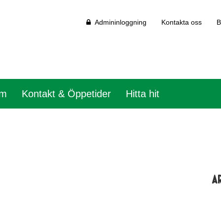
Admininloggning
Kontakta oss
B
em
Kontakt & Öppetider
Hitta hit
A