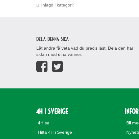
Inlagd i kategori:
Dela denna sida
Låt andra få veta vad du precis läst. Dela den här
sidan med dina vänner.
4H i Sverige
Info
4H.se
Bli m
Hitta 4H i Sverige
Nyhet