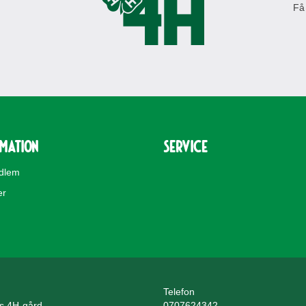
Få
rmation
Service
edlem
er
Telefon
ls 4H-gård
0707624342