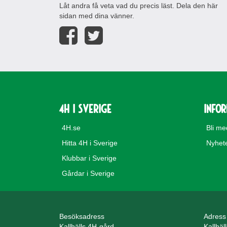
Låt andra få veta vad du precis läst. Dela den här
sidan med dina vänner.
4H i Sverige
Info
4H.se
Bli m
Hitta 4H i Sverige
Nyhet
Klubbar i Sverige
Gårdar i Sverige
Besöksadress
Adress
Kallhälls 4H-gård
Kallhäl