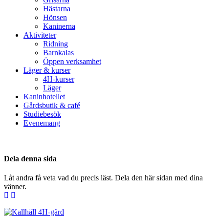
Hästarna
Hönsen
Kaninerna
Aktiviteter
Ridning
Barnkalas
Öppen verksamhet
Läger & kurser
4H-kurser
Läger
Kaninhotellet
Gårdsbutik & café
Studiebesök
Evenemang
Dela denna sida
Låt andra få veta vad du precis läst. Dela den här sidan med dina
vänner.