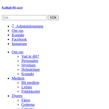
Kallhäll 4H-gård
Admininloggning
Om oss
Kontakt
Facebook
Instagram
Om oss
Vad är 4H?
Personalen
Styrelsen
Helgskötare
Kontakt
Medlem
Bli medlem
Ledare
Fritidskortet
Djuren
Fåren
Getterna
Grisarna