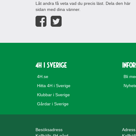
Låt andra få veta vad du precis läst. Dela den här
sidan med dina vänner.
4H i Sverige
Info
4H.se
Bli m
Hitta 4H i Sverige
Nyhet
Klubbar i Sverige
Gårdar i Sverige
Besöksadress
Adress
Kallhälls 4H-gård
Kallhäl