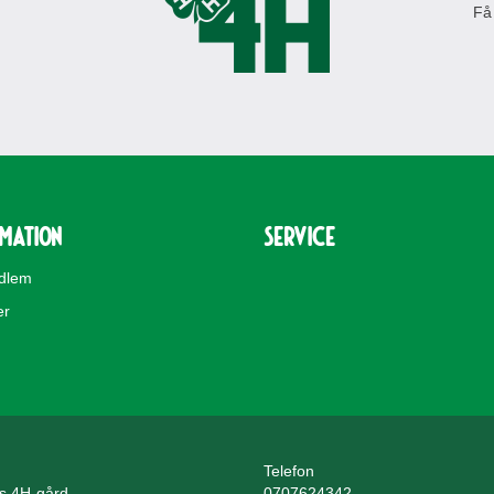
Få
rmation
Service
edlem
er
Telefon
ls 4H-gård
0707624342