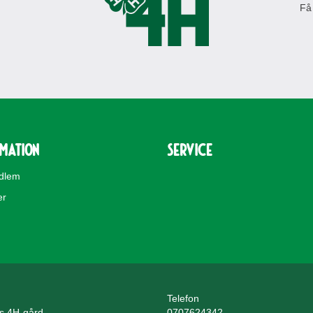
Få
rmation
Service
edlem
er
Telefon
ls 4H-gård
0707624342