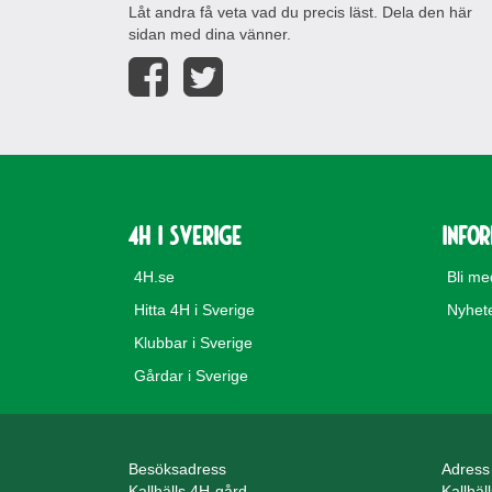
Låt andra få veta vad du precis läst. Dela den här
sidan med dina vänner.
4H i Sverige
Info
4H.se
Bli m
Hitta 4H i Sverige
Nyhet
Klubbar i Sverige
Gårdar i Sverige
Besöksadress
Adress
Kallhälls 4H-gård
Kallhäl