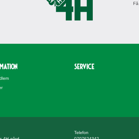
Få
rmation
Service
edlem
er
Telefon
ls 4H-gård
0707624342