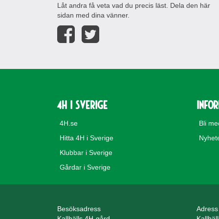
Låt andra få veta vad du precis läst. Dela den här
sidan med dina vänner.
4H i Sverige
Info
4H.se
Bli m
Hitta 4H i Sverige
Nyhet
Klubbar i Sverige
Gårdar i Sverige
Besöksadress
Adress
Kallhälls 4H-gård
Kallhäl