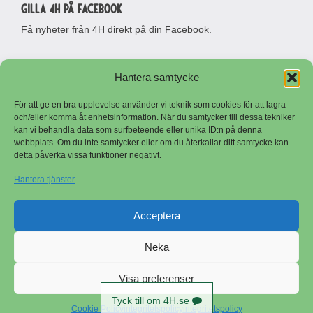
Gilla 4H på Facebook
Få nyheter från 4H direkt på din Facebook.
Hantera samtycke
För att ge en bra upplevelse använder vi teknik som cookies för att lagra
och/eller komma åt enhetsinformation. När du samtycker till dessa tekniker
kan vi behandla data som surfbeteende eller unika ID:n på denna
webbplats. Om du inte samtycker eller om du återkallar ditt samtycke kan
detta påverka vissa funktioner negativt.
Besöksadress
Adress
Riksförbundet Sveriges 4H
Riksförbundet Sveriges 4H
Hantera tjänster
Stora Malmsvägen 7
Stora Malmsvägen 7
641 50 Katrineholm
641 50 Katrineholm
Telefon
Logga in
Acceptera
0150-503 80
E-post
Neka
Copyright © Sveriges 4H
info@4h.se
Visa preferenser
Tyck till om 4H.se
Cookie Policy
integritetspolicy
integritetspolicy