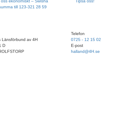
a oss ekonomiskt – Swisha
Tipsa oss!
 summa till 123-321 28 59
Telefon
s Länsförbund av 4H
0725 - 12 15 02
1 D
E-post
 ROLFSTORP
halland@4H.se