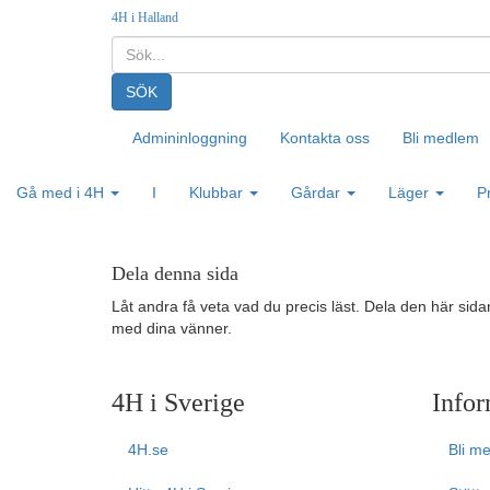
4H i Halland
Admininloggning
Kontakta oss
Bli medlem
Gå med i 4H
I
Klubbar
Gårdar
Läger
P
Dela denna sida
Låt andra få veta vad du precis läst. Dela den här sida
med dina vänner.
4H i Sverige
Infor
4H.se
Bli m