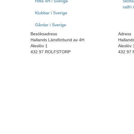
Hitta 4H i Sverige
Stött
valfri
Klubbar i Sverige
Gårdar i Sverige
Besöksadress
Adress
Hallands Länsförbund av 4H
Halland
Aleslöv 1
Aleslöv 
432 97 ROLFSTORP
432 97