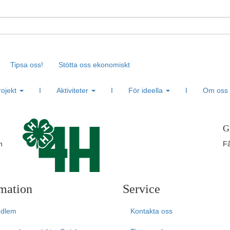
Tipsa oss!
Stötta oss ekonomiskt
rojekt
I
Aktiviteter
I
För ideella
I
Om oss
G
n
Få
mation
Service
edlem
Kontakta oss