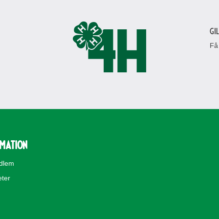
Gi
Få
rmation
edlem
eter