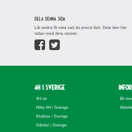
Dela denna sida
Låt andra få veta vad du precis läst. Dela den här
sidan med dina vänner.
4H i Sverige
Info
4H.se
Bli m
Hitta 4H i Sverige
Aktivit
Klubbar i Sverige
Gårdar i Sverige