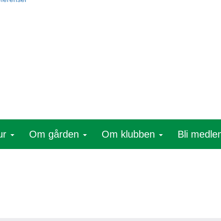
ur
Om gården
Om klubben
Bli medl