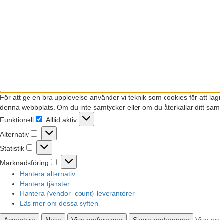
För att ge en bra upplevelse använder vi teknik som cookies för att la
denna webbplats. Om du inte samtycker eller om du återkallar ditt samt
Funktionell
Alltid aktiv
Funktionell
Alternativ
Alternativ
Statistik
Statistik
Marknadsföring
Marknadsföring
Hantera alternativ
Hantera tjänster
Hantera {vendor_count}-leverantörer
Läs mer om dessa syften
Acceptera
Neka
Visa preferenser
Spara preferenser
Visa pr