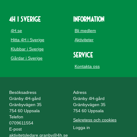
4H i Sverige
Information
4H.se
Bli medlem
Hitta 4H i Sverige
Aktiviteter
Klubbar i Sverige
Service
Gårdar i Sverige
Kontakta oss
Besöksadress
Adress
Gränby 4H-gård
Gränby 4H-gård
Gränbyvägen 35
Gränbyvägen 35
754 60 Uppsala
754 60 Uppsala
Telefon
Sekretess och cookies
0709611554
Logga in
E-post
aktivitetsledare.granby@4h.se