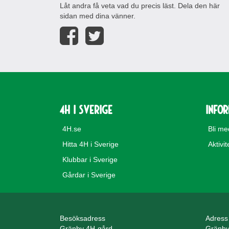
Låt andra få veta vad du precis läst. Dela den här
sidan med dina vänner.
4H i Sverige
Info
4H.se
Bli m
Hitta 4H i Sverige
Aktivit
Klubbar i Sverige
Gårdar i Sverige
Besöksadress
Adress
Gränby 4H-gård
Gränby