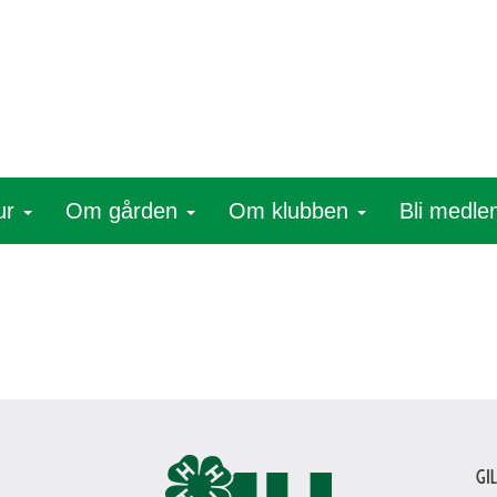
ur
Om gården
Om klubben
Bli medl
Gi