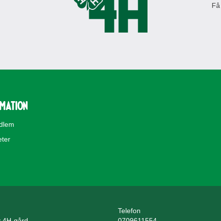
Få
rmation
edlem
eter
Telefon
 4H-gård
0709611554