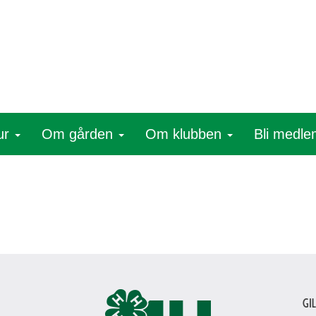
ur
Om gården
Om klubben
Bli medl
Gi