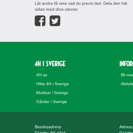
Låt andra få veta vad du precis läst. Dela den här
sidan med dina vänner.
4H i Sverige
Info
4H.se
Bli m
Hitta 4H i Sverige
Aktivit
Klubbar i Sverige
Gårdar i Sverige
Besöksadress
Adress
Gränby 4H-gård
Gränby