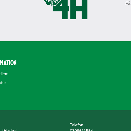
Få
rmation
edlem
eter
Telefon
 4H-gård
0709611554