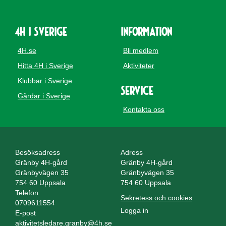
4H i Sverige
Information
4H.se
Bli medlem
Hitta 4H i Sverige
Aktiviteter
Klubbar i Sverige
Service
Gårdar i Sverige
Kontakta oss
Besöksadress
Adress
Gränby 4H-gård
Gränby 4H-gård
Gränbyvägen 35
Gränbyvägen 35
754 60 Uppsala
754 60 Uppsala
Telefon
Sekretess och cookies
0709611554
Logga in
E-post
aktivitetsledare.granby@4h.se