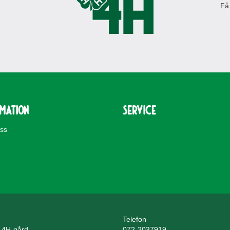
Få
rmation
Service
oss
Telefon
 4H-gård
072-2037919