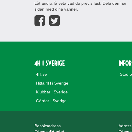
Låt andra få veta vad du precis läst. Dela den här
sidan med dina vänner.
4H i Sverige
Info
4H.se
Stöd 
Hitta 4H i Sverige
Klubbar i Sverige
Gårdar i Sverige
Besöksadress
Adress
Färsna 4H-gård
Färsna