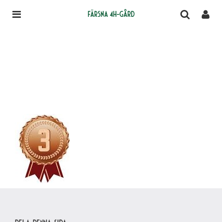
Färsna 4H-gård