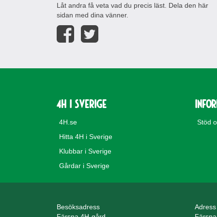
Låt andra få veta vad du precis läst. Dela den här
sidan med dina vänner.
4H i Sverige
Info
4H.se
Stöd 
Hitta 4H i Sverige
Klubbar i Sverige
Gårdar i Sverige
Besöksadress
Adress
Färsna 4H-gård
Färsna