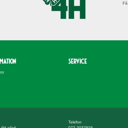
Få
rmation
Service
oss
Telefon
 4H-gård
072-2037919