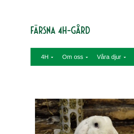
Färsna 4H-gård
4H
Om oss
Våra djur