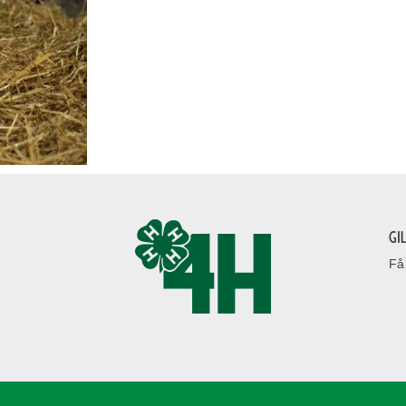
Gi
Få