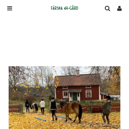
Färsna 4H-gård