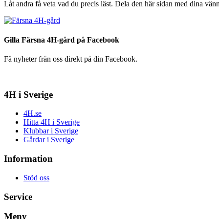
Låt andra få veta vad du precis läst. Dela den här sidan med dina vänn
Gilla Färsna 4H-gård på Facebook
Få nyheter från oss direkt på din Facebook.
4H i Sverige
4H.se
Hitta 4H i Sverige
Klubbar i Sverige
Gårdar i Sverige
Information
Stöd oss
Service
Meny