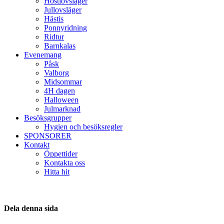
Höstlovsläger
Jullovsläger
Hästis
Ponnyridning
Ridtur
Barnkalas
Evenemang
Påsk
Valborg
Midsommar
4H dagen
Halloween
Julmarknad
Besöksgrupper
Hygien och besöksregler
SPONSORER
Kontakt
Öppettider
Kontakta oss
Hitta hit
Dela denna sida