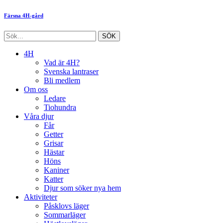
Färsna 4H-gård
4H
Vad är 4H?
Svenska lantraser
Bli medlem
Om oss
Ledare
Tiohundra
Våra djur
Får
Getter
Grisar
Hästar
Höns
Kaniner
Katter
Djur som söker nya hem
Aktiviteter
Påsklovs läger
Sommarläger