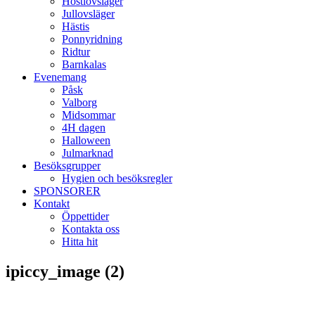
Höstlovsläger
Jullovsläger
Hästis
Ponnyridning
Ridtur
Barnkalas
Evenemang
Påsk
Valborg
Midsommar
4H dagen
Halloween
Julmarknad
Besöksgrupper
Hygien och besöksregler
SPONSORER
Kontakt
Öppettider
Kontakta oss
Hitta hit
ipiccy_image (2)