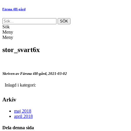
Färsna 4H-gård
Sök
Meny
Meny
stor_svart6x
Skriven av Färsna 4H-gård,
2021-03-02
Inlagd i kategori:
Arkiv
maj 2018
april 2018
Dela denna sida