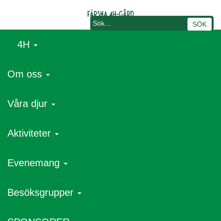
Färsna 4H-gård
4H
Om oss
Våra djur
thumbnail_djurapoteketlogga
Aktiviteter
Evenemang
Skriven av Färsna 4H-gård,
2021-02-23
Inlagd i kategori:
Besöksgrupper
Arkiv