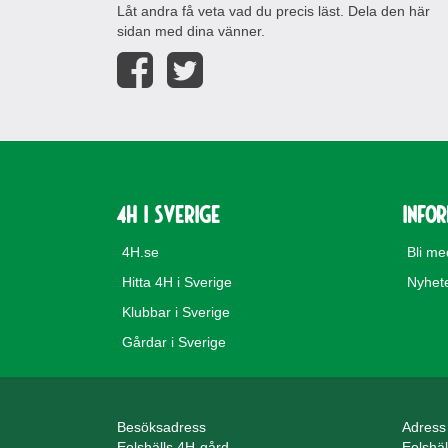
Låt andra få veta vad du precis läst. Dela den här
sidan med dina vänner.
4H i Sverige
Info
4H.se
Bli m
Hitta 4H i Sverige
Nyhet
Klubbar i Sverige
Gårdar i Sverige
Besöksadress
Adress
Eolshälls 4H-gård
Eolshä