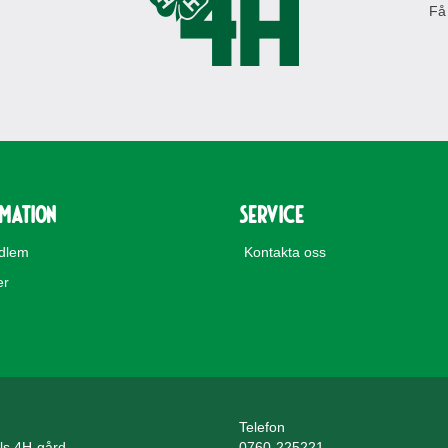
Få
rmation
Service
edlem
Kontakta oss
er
Telefon
lls 4H-gård
0760-225221