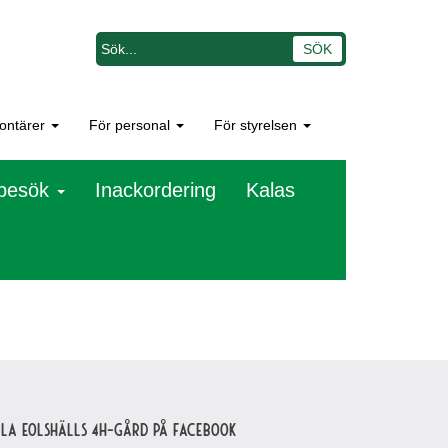
lontärer
För personal
För styrelsen
besök
Inackordering
Kalas
lla Eolshälls 4H-gård på Facebook