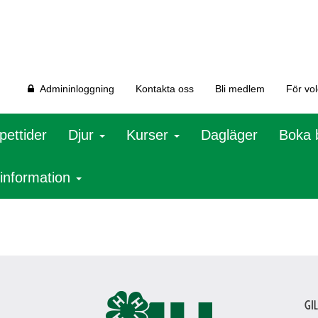
Admininloggning
Kontakta oss
Bli medlem
För vo
pettider
Djur
Kurser
Dagläger
Boka 
 information
Gi