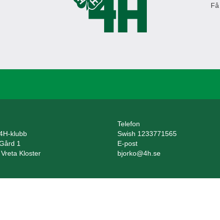
Få
Telefon
 4H-klubb
Swish 1233771565
 Gård 1
E-post
Vreta Kloster
bjorko@4h.se