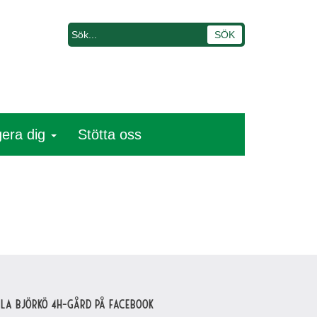
era dig
Stötta oss
lla Björkö 4H-gård på Facebook