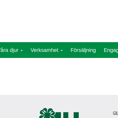
åra djur
Verksamhet
Försäljning
Engag
Gi