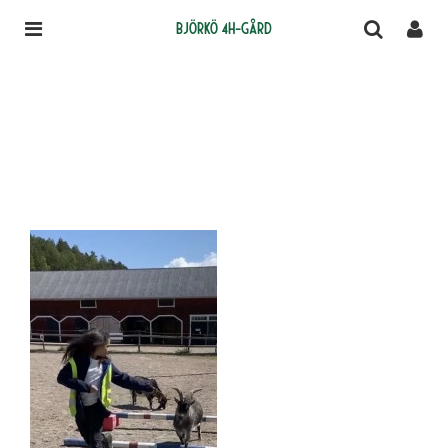
Björkö 4H-gård