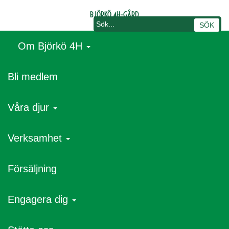
Björkö 4H-gård
Om Björkö 4H
Bli medlem
Våra djur
Verksamhet
Dela denna sida
Försäljning
Låt andra få veta vad du precis läst. Dela den här sidan med
dina vänner.
Engagera dig