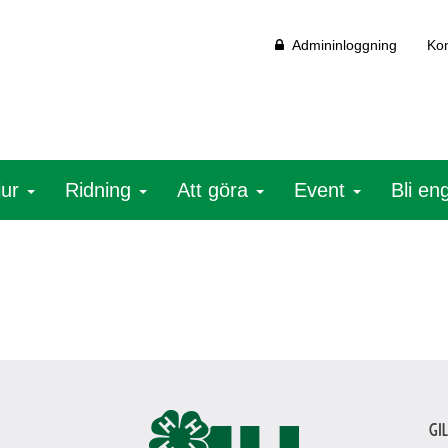
Admininloggning
Kon
jur
Ridning
Att göra
Event
Bli e
Gi