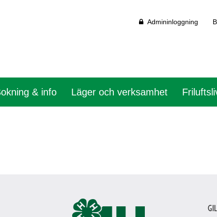
Admininloggning
B
okning & info
Läger och verksamhet
Friluftsli
Gi