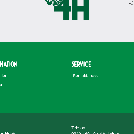
Få
rmation
Service
edlem
Kontakta oss
er
Telefon
4H-klubb
0340-460 10 (ej bokning)