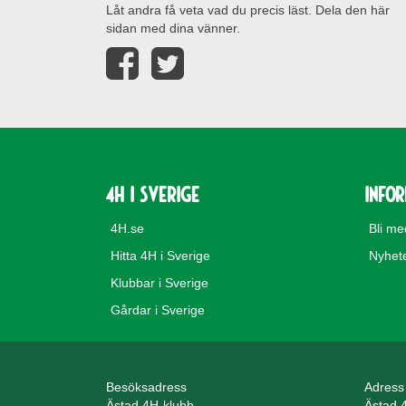
Låt andra få veta vad du precis läst. Dela den här
sidan med dina vänner.
4H i Sverige
Info
4H.se
Bli m
Hitta 4H i Sverige
Nyhet
Klubbar i Sverige
Gårdar i Sverige
Besöksadress
Adress
Ästad 4H-klubb
Ästad 