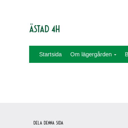
Ästad 4H
Startsida
Om lägergården
B
Dela denna sida