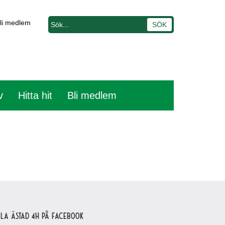
li medlem
v
Hitta hit
Bli medlem
lla Ästad 4H på Facebook