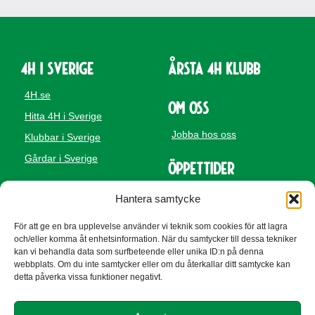
4H i Sverige
Årsta 4H Klubb
4H.se
Om oss
Hitta 4H i Sverige
Jobba hos oss
Klubbar i Sverige
Gårdar i Sverige
Öppettider
Hantera samtycke
För att ge en bra upplevelse använder vi teknik som cookies för att lagra
Besöksadress
Adress
och/eller komma åt enhetsinformation. När du samtycker till dessa tekniker
Årsta 4H
Årsta 4H
kan vi behandla data som surfbeteende eller unika ID:n på denna
Vitkålsgatan 78a
se besöksadress
webbplats. Om du inte samtycker eller om du återkallar ditt samtycke kan
754 49 UPPSALA
Telefon
detta påverka vissa funktioner negativt.
070-240 24 76
E-post